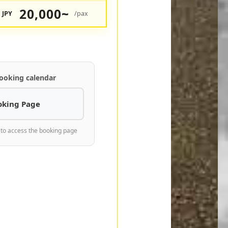
20,000~
JPY
/pax
ooking calendar
oking Page
 to access the booking page