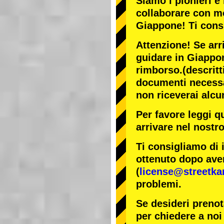
Siamo i
pionieri
e 
collaborare con
mo
Giappone! Ti cons
Attenzione! Se arr
guidare in Giappon
rimborso.
(descritt
documenti necessar
non riceverai alcu
Per favore leggi q
arrivare nel nostr
Ti consigliamo di 
ottenuto dopo aver
(
license@streetka
problemi.
Se desideri prenot
per chiedere a noi 