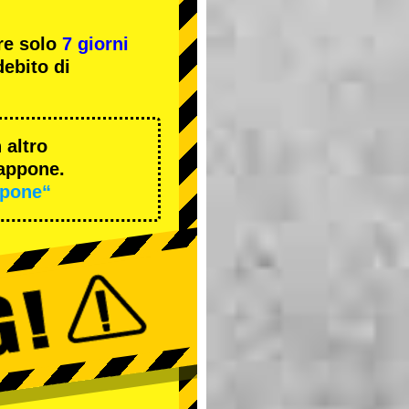
re solo
7 giorni
ebito di
 altro
iappone.
ppone“