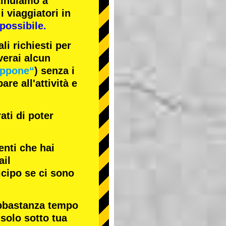
tinuiamo a
i viaggiatori in
possibile.
li richiesti per
verai alcun
appone“
) senza i
re all'attività e
ati di poter
enti che hai
ail
icipo se ci sono
abbastanza tempo
 solo sotto tua