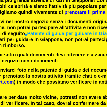
la
più grande azienda di kart
in Giappone! Con
lti celebrità
e siamo l'
attività più popolare
per 
igliamo quindi vivamente di
prenotare il prima 
ivi nel nostro negozio senza i documenti origina
e, non potrai partecipare all'attività e non rice
i di seguito
„Patente di guida per guidare in Gi
i per guidare in Giappone, non potrai partecipa
n rimborso.
ui sotto quali documenti devi ottenere e assicur
o negozio con i documenti.
inviarci foto della patente di guida e dei docum
 prenotato la nostra attività tramite chat o e-m
rt.com
) in modo che possiamo verificare in ant
are per date molto vicine, potresti non avere 
di verificare. In tal caso, dovrai confermare da