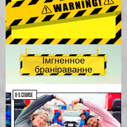
Імгненное
браніраванне