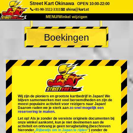
Street Kart Okinawa
OPEN 10:00-22:00
📞+81-90-3322-3311
📧
shina@kart.st
MENU/Winkel wijzigen
TOP
Boekingen
Over
Specificaties
Prijzen
Toegang
Ervaringen
FAQ
Bedrijf
Boekingen
Winkel wijzigen
Tokyo Shinagawa
Tokyo Akihabara#1
Tokyo Akihabara#2
Tokyo Shibuya
Wij zijn de
pioniers
en
grootste kartbedrijf
in Japan! We
Tokyo Shibuya Annex
Tokyo Bay
blijven samenwerken met
veel beroemdheden
en zijn de
meest populaire activiteit
voor reizigers naar Japan!
Daarom raden we je sterk aan
zo snel mogelijk een
Tokyo Asakusa
Osaka
reservering te maken.
Let op! Als je zonder de vereiste originele documenten bij
Okinawa
onze winkel aankomt, kun je niet deelnemen aan de
activiteit en ontvang je geen terugbetaling.
(beschreven
hieronder
„Rijbewijs om in Japan te rijden"
) zonder de