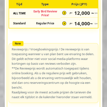
Tijd
Type
Prijs (JPY)
Early Bird Review
12,000 ~
ALL TIME
JPY
/pax
¥
Price!
14,000~
Standard
Regular Price
JPY
/pax
¥
Reviewprijs / Vroegboekingsprijs / De reviewprijs is van
toepassing wanneer u van plan bent uw ervaring te delen.
Dit geldt echter niet voor social media-platforms waar
kortingen op basis van reviews verboden zijn.
**De Reviewprijs wordt automatisch toegepast tijdens
online boeking. Als u de reguliere prijs wilt gebruiken,
bijvoorbeeld als u de ervaring vertrouwelijk wilt houden,
stel dan ons reserveringscentrum op de hoogte via een
bericht.
Raadpleeg voor de meest actuele prijzen de tarieven die
naast elk tijdslot in de kalender hieronder staan vermeld.