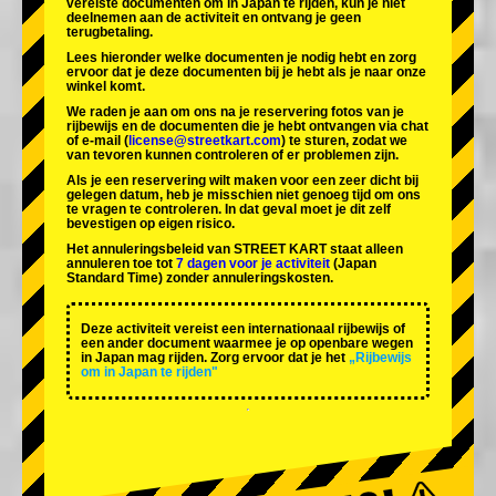
vereiste documenten om in Japan te rijden, kun je niet
deelnemen aan de activiteit en ontvang je geen
terugbetaling.
Lees hieronder welke documenten je nodig hebt en zorg
ervoor dat je deze documenten bij je hebt als je naar onze
winkel komt.
We raden je aan om ons na je reservering fotos van je
rijbewijs en de documenten die je hebt ontvangen via chat
of e-mail (
license@streetkart.com
) te sturen, zodat we
van tevoren kunnen controleren of er problemen zijn.
Als je een reservering wilt maken voor een zeer dicht bij
gelegen datum, heb je misschien niet genoeg tijd om ons
te vragen te controleren. In dat geval moet je dit zelf
bevestigen op eigen risico.
Het annuleringsbeleid van STREET KART staat alleen
annuleren toe tot
7 dagen voor je activiteit
(Japan
Standard Time) zonder annuleringskosten.
Deze activiteit vereist een internationaal rijbewijs of
een ander document waarmee je op openbare wegen
in Japan mag rijden. Zorg ervoor dat je het
„Rijbewijs
om in Japan te rijden"