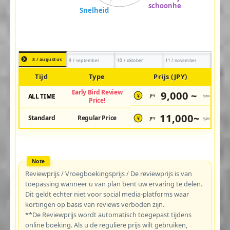
8 / augustus
9 / september
10 / oktober
11 / november
Tijd
Type
Prijs (JPY)
Early Bird Review
9,000 ~
ALL TIME
JPY
/pax
¥
Price!
11,000~
Standard
Regular Price
JPY
/pax
¥
Reviewprijs / Vroegboekingsprijs / De reviewprijs is van
toepassing wanneer u van plan bent uw ervaring te delen.
Dit geldt echter niet voor social media-platforms waar
kortingen op basis van reviews verboden zijn.
**De Reviewprijs wordt automatisch toegepast tijdens
online boeking. Als u de reguliere prijs wilt gebruiken,