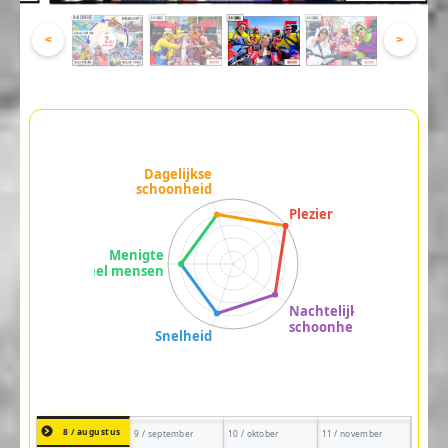
<
>
8 / augustus
9 / september
10 / oktober
11 / november